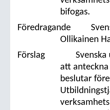
verksamhetsb
bifogas.
Föredragande
Sven
Ollikainen H
Förslag
Svenska 
att anteckna
beslutar före
Utbildningst
verksamhetsb