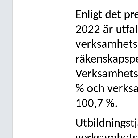
Enligt det pr
2022 är utfal
verksamhetsb
räkenskapsp
Verksamhetsi
% och verksa
100,7 %.
Utbildningst