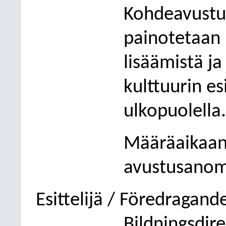
Kohdeavustu
painotetaan 
lisäämistä ja
kulttuurin e
ulkopuolella.
Määräaikaan
avustusanom
Esittelijä / Föredragand
Bildningsdir