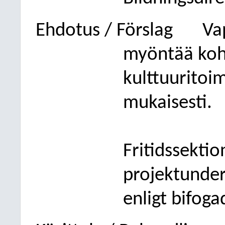
Ehdotus / Förslag
Va
myöntää koh
kulttuuritoim
mukaisesti.
Fritidssektio
projektunder
enligt bifoga