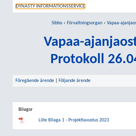
GÅ TI
DYNASTY INFORMATIONSSERVICE
Sibbo
Förvaltningsorgan
Vapaa-ajanjaos
Vapaa-ajanjaost
Protokoll 26.
Föregående ärende
|
Följande ärende
Bilagor
Liite Bilaga 1 - Projektiavustus 2023