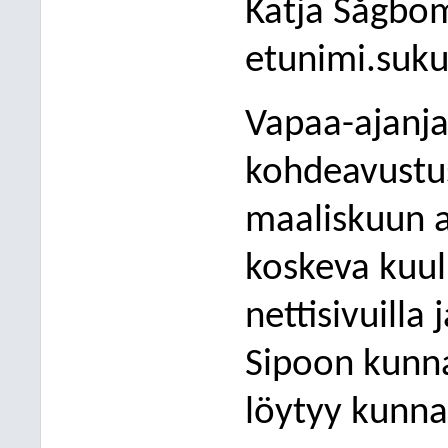
Katja Sågbo
etunimi.suku
Vapaa-ajanja
kohdeavustus
maaliskuun a
koskeva kuul
nettisivuilla 
Sipoon kunna
löytyy kunnan