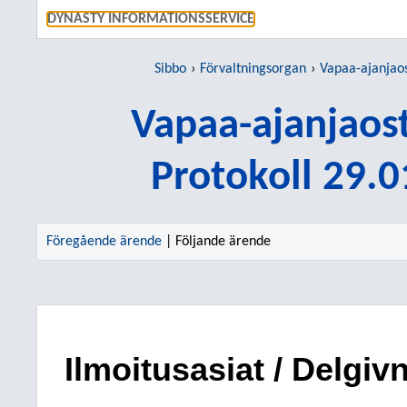
GÅ TI
DYNASTY INFORMATIONSSERVICE
Sibbo
Förvaltningsorgan
Vapaa-ajanjaos
Vapaa-ajanjaost
Protokoll 29.
Föregående ärende
| Följande ärende
Ilmoitusasiat / Delgiv