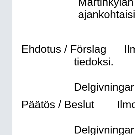
Martinkylän 
ajankohtaisi
Ehdotus / Förslag
Il
tiedoksi.
Delgivninga
Päätös / Beslut
Ilmo
Delgivningar