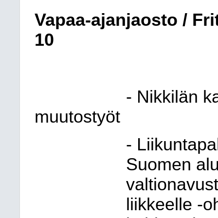
Vapaa-ajanjaosto / Fr
10
- Nikkilän k
muutostyöt
- Liikuntapa
Suomen alue
valtionavu
liikkeelle -