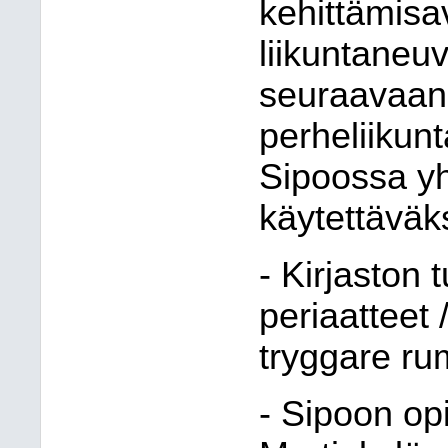
kehittämisa
liikuntaneu
seuraavaan
perheliikun
Sipoossa y
käytettäväks
- Kirjaston 
periaatteet 
tryggare ru
- Sipoon opi