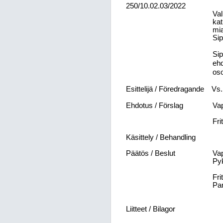
250/10.02.03/2022
Val
kat
mia
Sip
Si
eh
oso
Esittelijä / Föredragande
Vs.
Ehdotus / Förslag
Vap
Fri
Käsittely / Behandling
Päätös / Beslut
Vap
Pyk
Fri
Par
Liitteet / Bilagor