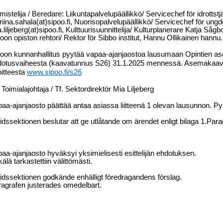
mistelija / Beredare: Liikuntapalvelupäällikkö/ Servicechef för idrottstj
riina.sahala(at)sipoo.fi, Nuorisopalvelupäällikkö/ Servicechef för ungd
.liljeberg(at)sipoo.fi, Kulttuurisuunnittelija/ Kulturplanerare Katja Så
oon opiston rehtori/ Rektor för Sibbo institut, Hannu Ollikainen hannu.o
poon kunnanhallitus pyytää vapaa-ajanjaostoa lausumaan Opintien
dotusvaiheesta (kaavatunnus S26) 31.1.2025 mennessä. Asemakaava
itteesta
www.sipoo.fi/s26
 Toimialajohtaja / Tf. Sektordirektör Mia Liljeberg
aa-ajanjaosto päättää antaa asiassa liitteenä 1 olevan lausunnon. Pyk
tidssektionen beslutar att ge utlåtande om ärendet enligt bilaga 1.Par
aa-ajanjaosto hyväksyi yksimielisesti esittelijän ehdotuksen.
älä tarkastettiin välittömästi.
tidssektionen godkände enhälligt föredragandens förslag.
agrafen justerades omedelbart.