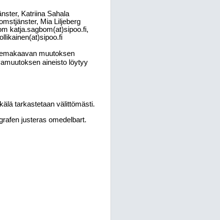
änster, Katriina Sahala
omstjänster, Mia Liljeberg
gbom katja.sagbom(at)sipoo.fi,
llikainen(at)sipoo.fi
 asemakaavan muutoksen
muutoksen aineisto löytyy
älä tarkastetaan välittömästi.
agrafen justeras omedelbart.