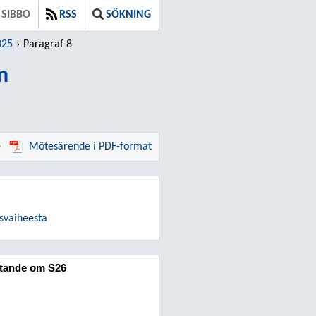
SIBBO
RSS
SÖKNING
025
Paragraf 8
n
e
Mötesärende i PDF-format
svaiheesta
åtande om S26