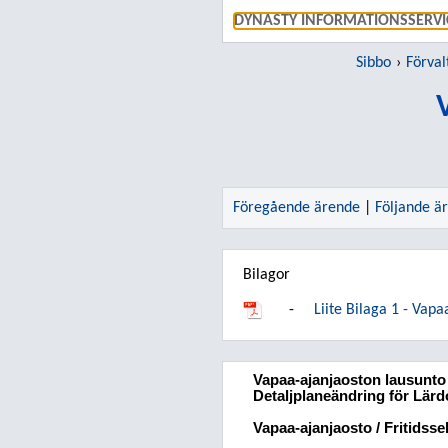
DYNASTY INFORMATIONSSERVI
Sibbo
Förval
Föregående ärende
|
Följande ä
Bilagor
-
Liite Bilaga 1 - Va
Vapaa-ajanjaoston lausunto
Detaljplaneändring för Lä
Vapaa-ajanjaosto / Fritidss