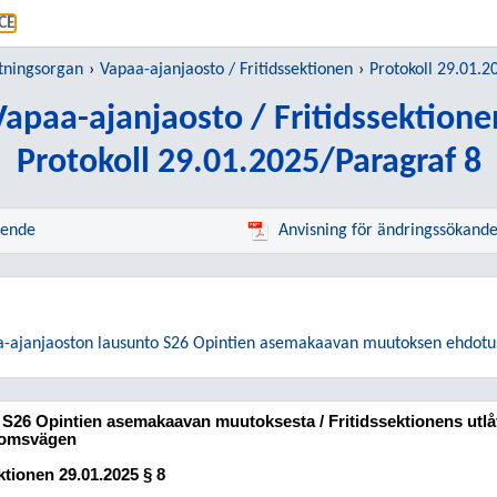
GÅ TILL HUVUDINNEHÅLL
CE
tningsorgan
Vapaa-ajanjaosto / Fritidssektionen
Protokoll 29.01.2
Vapaa-ajanjaosto / Fritidssektione
Protokoll 29.01.2025/Paragraf 8
rende
Anvisning för ändringssökand
paa-ajanjaoston lausunto S26 Opintien asemakaavan muutoksen ehdotu
 S26 Opintien asemakaavan muutoksesta / Fritidssektionens utl
rdomsvägen
ektionen
29.01.2025
§ 8