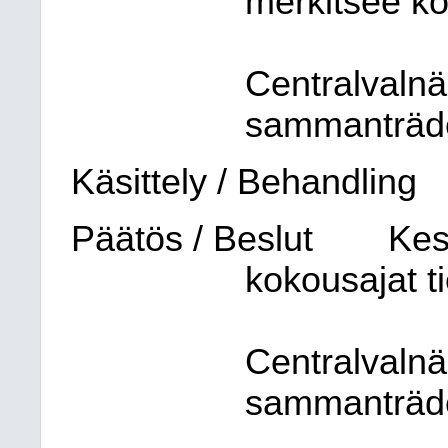
merkitsee ko
Centralvaln
sammanträde
Käsittely / Behandling
Päätös / Beslut
Kes
kokousajat t
Centralvaln
sammanträde