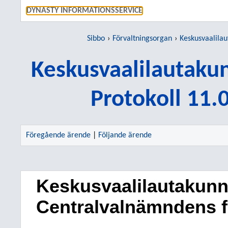
GÅ TI
DYNASTY INFORMATIONSSERVICE
Sibbo
Förvaltningsorgan
Keskusvaalilautak
Keskusvaalilautaku
Protokoll 11.
Föregående ärende
|
Följande ärende
Keskusvaalilautakunn
Centralvalnämndens 